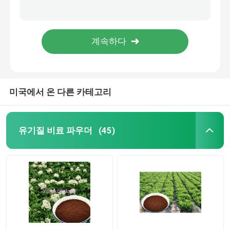
효소물 분해 콩 단백질 분말 공장 아미노산 비료 수용성
어육 단백질은 식물을 위한 영양 유기적 비료 분말을 집중합니다
피쉬 공급 첨가제
어분 어묵 유기질 비료 파우더 비 독성의 14-0.5-0.5
14-0.5-0.5 대구 단백질 분말 가수분해물 물고기비료 수용성
헴 철 가루
미국에서 온 다른 카테고리
가금 사료 첨가제
가금류 피 식사
유기질 비료 파우더
(45)
펩톤 파우더
제약 중간체
돼지 사육 첨가제