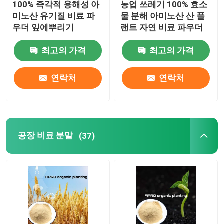
100% 즉각적 용해성 아
농업 쓰레기 100% 효소
미노산 유기질 비료 파
물 분해 아미노산 산 플
단백질 가수분해물 파우더
우더 잎에뿌리기
랜트 자연 비료 파우더
최고의 가격
최고의 가격
자연적 채색 대리인들
연락처
연락처
공장 비료 분말
(37)