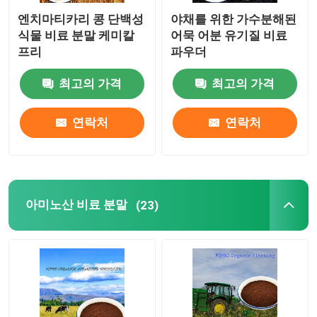
엔치마티카리 콩 단백성
야채를 위한 가수분해된
식물 비료 분말 케미칼
어묵 어분 유기질 비료
프리
파우더
최고의 가격
최고의 가격
연락처
연락처
아미노산 비료 분말
(23)