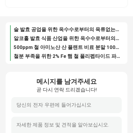
알코홀 발효 식품 산업을 위한 옥수수로부터의 gmo 아닌 식물성 펩톤 파우더
500ppm 철 아미노산 산 플랜트 비료 분말 100% 효소물 분해
공장 여행
철분 부족을 위한 2% Fe 햄 철 폴리펩타이드 파우더 높은 흡수
2% Fe 헴 철 가루 건강 보조 식품 파우더 35040090
품질 관리
돼지 같은 기원 햄 철 폴리펩타이드 보충 CAS No.16009-13-5
영양 개선제 돼지 사육 첨가제 스프레이 말린 혈장 단백질 25 킬로그램 / 가방
연락주세요
단백질 70%는 새끼 돼지 사료를 위한 말린 돼지 혈분을 분사합니다
새의 기원 새끼 돼지 공급 플라스마 사료 첨가물 플라스마 파우더
인용문을 요구하세요
90% 단백질 스프레이는 가금 사료 가용성 80%를 위한 피 식사 파우더 피 식사를 말렸습니다
메시지를 남겨주세요
90% 단백질 가금류 피 식사 닭 혈액 스프레이 피 가루 식사 파우더
곧 다시 연락 드리겠습니다!
대단히 동물적 단백질 농축물 수분 10% 가금류 피 식사 파우더 23099090
유기질 비료 파우더
공장을 위한 수용성 미량영양소 가수분해물 유기질 비료 파우더
대두 단백질 가수분해물 공장 비료 분말 비 폴팅
공장 비료 분말
아미노산 대두박 유기질 비료 파우더 가용성 75%
공장 비유전자 조작 식품을 위한 대두 단백질 가수분해물 아미노산 기반을 둔 비료
아미노산 비료 분말