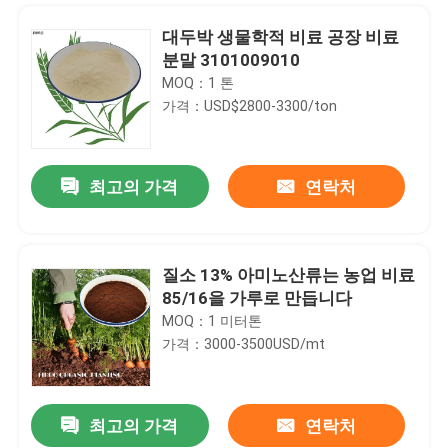
대두박 생물학적 비료 공장 비료
분말 3101009010
MOQ：1 톤
가격：USD$2800-3300/ton
최고의 가격
연락처
질소 13% 아미노산류는 농업 비료
85/16을 가루로 만듭니다
집
MOQ：1 미터톤
가격：3000-3500USD/mt
제품
최고의 가격
연락처
술 발효 공업을 위한 옥수수로부터의 육류없는 gmo 아닌 식물성 펩톤 파우더
우리에 대하여