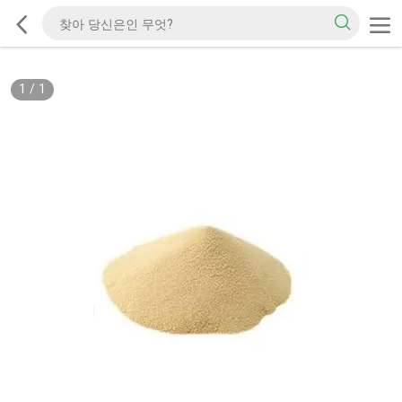
1
/
1