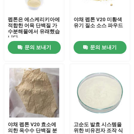
제품 소개
펩톤은 에스케리키아에
야채 펩톤 V20 미황색
적합한 어육 단백질 가
유기 질소 소스 파우드
수분해물에서 유래했습
유기질 비료 파우더
니다
문의 보내기
문의 보내기
공장 비료 분말
아미노산 비료 분말
피쉬 공급 첨가제
헴 철 가루
야채 펩톤 V20 효소에
고순도 발효 시스템을
의한 옥수수 단백질 분
위한 비유전자 조작 식
가금 사료 첨가제