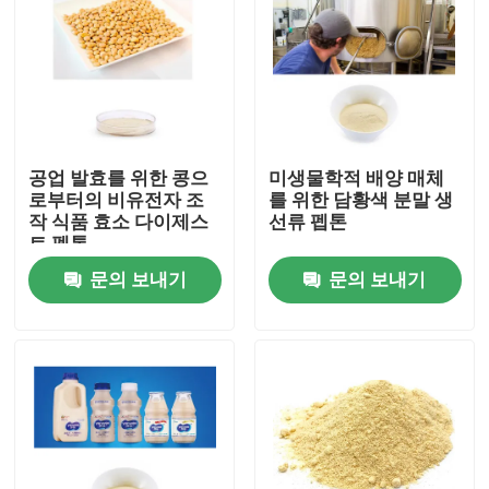
공업 발효를 위한 콩으
미생물학적 배양 매체
로부터의 비유전자 조
를 위한 담황색 분말 생
작 식품 효소 다이제스
선류 펩톤
트 펩톤
문의 보내기
문의 보내기
홈
회사 소개
접촉